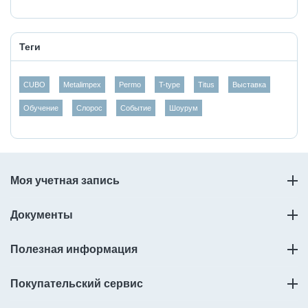
Теги
CUBO
Metalimpex
Permo
T-type
Titus
Выставка
Обучение
Слорос
Событие
Шоурум
Моя учетная запись
Документы
Полезная информация
Покупательский сервис