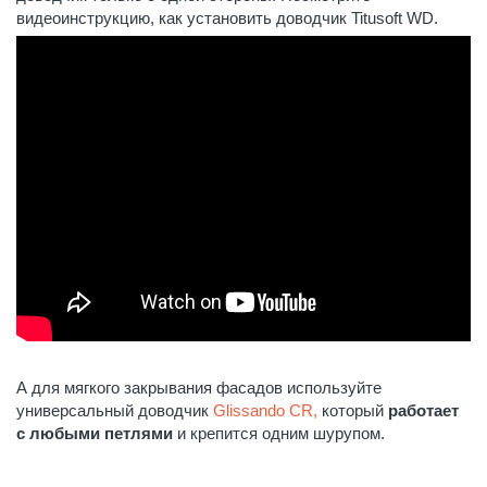
видеоинструкцию, как установить доводчик Titusoft WD.
А для мягкого закрывания фасадов используйте
универсальный доводчик
Glissando CR,
который
работает
с любыми петлями
и крепится одним шурупом.