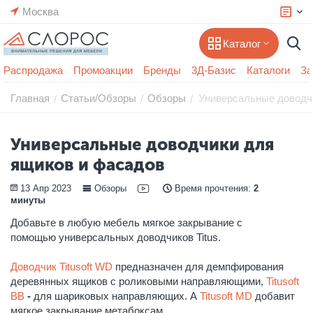
Москва
Каталог
Распродажа
Промоакции
Бренды
3Д-Базис
Каталоги
За
Главная
Статьи/Обзоры
Обзоры
Универсальные доводч
/
/
/
Универсальные доводчики для
ящиков и фасадов
13 Апр 2023
Обзоры
Время прочтения:
2
минуты
Добавьте в любую мебель мягкое закрывание с
помощью универсальных доводчиков Titus.
Доводчик Titusoft WD
предназначен для демпфирования
деревянных ящиков с роликовыми направляющими,
Titusoft
BB
-
для шариковых направляющих. А
Titusoft MD
добавит
мягкое закрывание метабоксам.