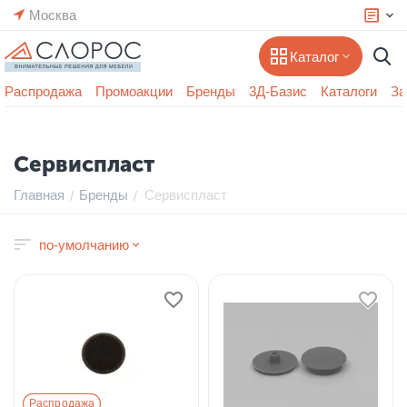
Москва
Каталог
Распродажа
Промоакции
Бренды
3Д-Базис
Каталоги
За
Сервиспласт
Главная
Бренды
Сервиспласт
/
/
по-умолчанию
Распродажа