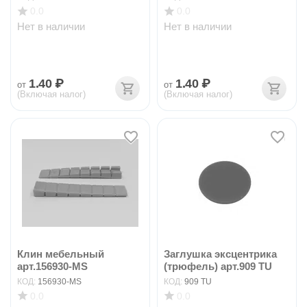
0.0
0.0
Нет в наличии
Нет в наличии
1.40
₽
1.40
₽
от
от
(Включая налог)
(Включая налог)
Клин мебельный
Заглушка эксцентрика
арт.156930-MS
(трюфель) арт.909 TU
КОД:
156930-MS
КОД:
909 TU
0.0
0.0