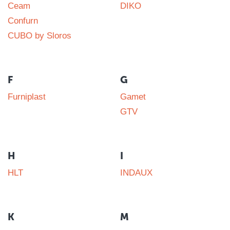
Ceam
DIKO
Confurn
CUBO by Sloros
F
G
Furniplast
Gamet
GTV
H
I
HLT
INDAUX
K
M