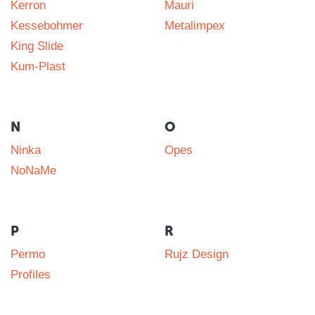
Kerron
Mauri
Kessebohmer
Metalimpex
King Slide
Kum-Plast
N
O
Ninka
Opes
NoNaMe
P
R
Permo
Rujz Design
Profiles