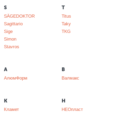
S
T
SÄGEDOKTOR
Titus
Sagittario
Taky
Sige
TKG
Simon
Stavros
А
В
АлюмФорм
Валмакс
К
Н
Кламет
НЕОпласт