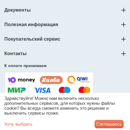
Документы
Полезная информация
Покупательский сервис
Контакты
К оплате принимаем
Здравствуйте! Можно нам включить несколько
дополнительных сервисов, для которых нужны файлы
cookie? Вы всегда сможете изменить это решение и
© ООО «Слорос» – продажа мебельной фурнитуры.
выключить сервисы позже.
* Информация о количестве товара носит справочный
характер и может отличаться от реального доступного
Хочу выбрать
Соглашаюсь
количества товара на складе продавца.