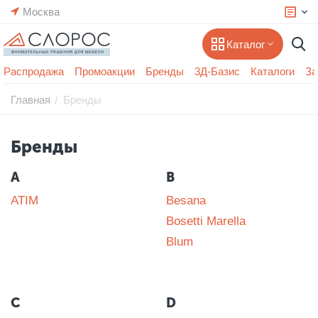
Москва
Каталог
Распродажа
Промоакции
Бренды
3Д-Базис
Каталоги
За
Главная
Бренды
/
Бренды
A
B
ATIM
Besana
Bosetti Marella
Blum
C
D