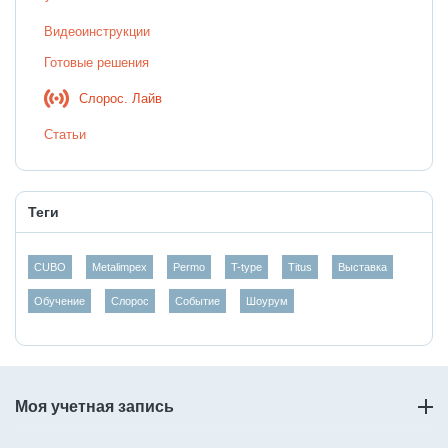
Видеоинструкции
Готовые решения
Слорос. Лайв
Статьи
Теги
CUBO
Metalimpex
Permo
T-type
Titus
Выставка
Обучение
Слорос
Событие
Шоурум
Моя учетная запись