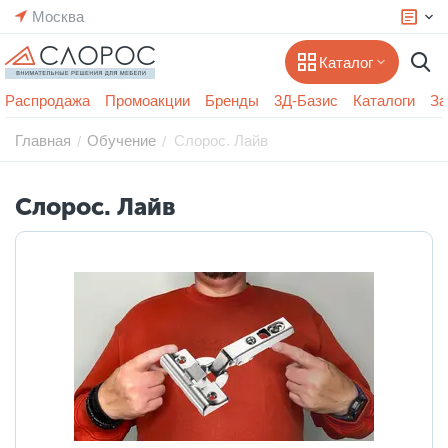
Москва
Каталог
Распродажа
Промоакции
Бренды
3Д-Базис
Каталоги
За
Главная
Обучение
Слорос. Лайв
/
/
Слорос. Лайв