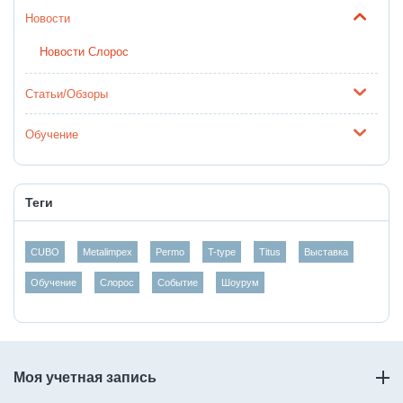
Новости
Новости Слорос
Статьи/Обзоры
Обучение
Теги
CUBO
Metalimpex
Permo
T-type
Titus
Выставка
Обучение
Слорос
Событие
Шоурум
Моя учетная запись