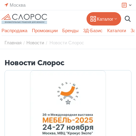
Москва
Каталог
Распродажа
Промоакции
Бренды
3Д-Базис
Каталоги
За
Главная
Новости
Новости Слорос
/
/
Новости Слорос