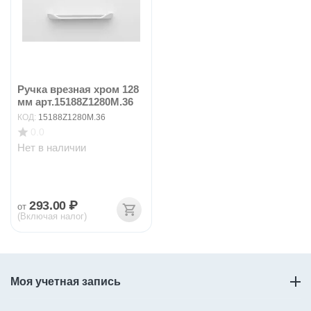
Ручка врезная хром 128
мм арт.15188Z1280M.36
КОД:
15188Z1280M.36
0.0
Нет в наличии
293.00
₽
от
(Включая налог)
Моя учетная запись