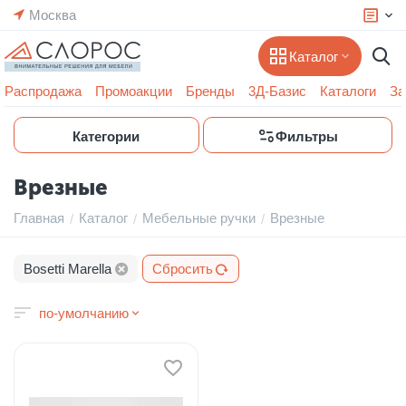
Москва
Каталог
Распродажа
Промоакции
Бренды
3Д-Базис
Каталоги
За
Категории
Фильтры
Врезные
Главная
Каталог
Мебельные ручки
Врезные
/
/
/
Bosetti Marella
Сбросить
по-умолчанию