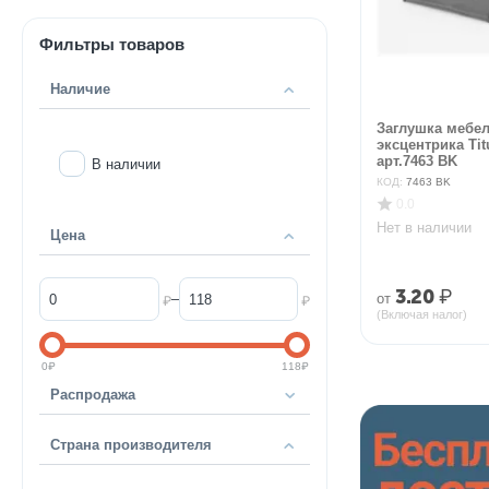
Фильтры товаров
Наличие
Заглушка мебе
эксцентрика Tit
арт.7463 BK
В наличии
КОД:
7463 BK
0.0
Нет в наличии
Цена
3.20
₽
–
от
₽
₽
(Включая налог)
0
₽
118
₽
Распродажа
Страна производителя