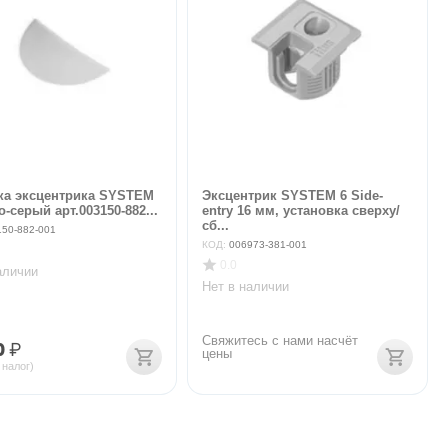
ка эксцентрика SYSTEM
Эксцентрик SYSTEM 6 Side-
о-серый арт.003150-882...
entry 16 мм, установка сверху/
сб...
150-882-001
КОД:
006973-381-001
0.0
аличии
Нет в наличии
Свяжитесь с нами насчёт 
0
₽
цены
 налог)