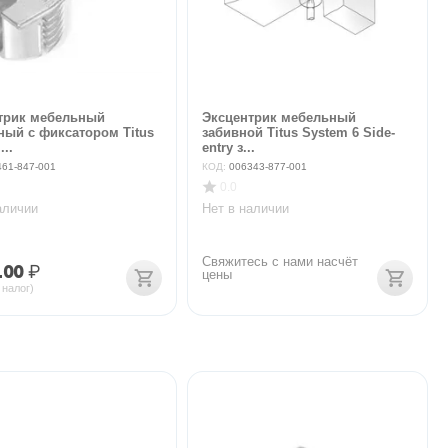
трик мебельный
Эксцентрик мебельный
ный с фиксатором Titus
забивной Titus System 6 Side-
...
entry з...
461-847-001
КОД:
006343-877-001
0.0
аличии
Нет в наличии
Свяжитесь с нами насчёт 
.00
₽
цены
 налог)