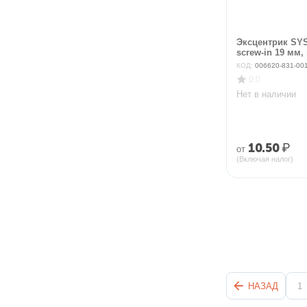
Эксцентрик SYS
screw-in 19 мм,
КОД:
006620-831-00
0.0
Нет в наличии
10.50
₽
от
(Включая налог)
НАЗАД
1