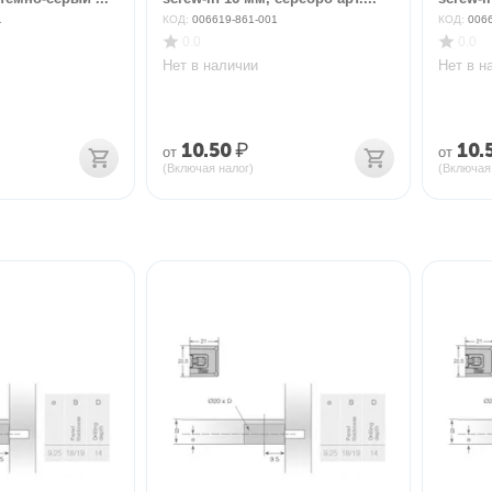
1
КОД:
006619-861-001
КОД:
006
0.0
0.0
Нет в наличии
Нет в н
10.50
₽
10.
от
от
(Включая налог)
(Включая