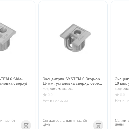
TEM 6 Side-
Эксцентрик SYSTEM 6 Drop-on
Эксцен
тановка сверху/
16 мм, установка сверху, сере...
19 мм, 
КОД:
006975-381-001
КОД:
006
1
0.0
0.0
Нет в наличии
Нет в н
и насчёт 
Свяжитесь с нами насчёт 
Свяжите
цены
цены