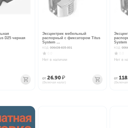
льная
Эксцентрик мебельный
Эксцен
us D25 черная
распорный с фиксатором Titus
распор
System ...
System 
КОД:
006439-835-001
КОД:
006
0.0
0.0
Нет в наличии
Нет в н
26.90
₽
118
от
от
(Включая налог)
(Включая