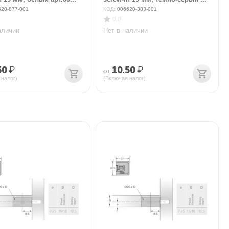
620-877-001
КОД:
006620-383-001
0.0
аличии
Нет в наличии
50
₽
10.50
₽
от
 налог)
(Включая налог)