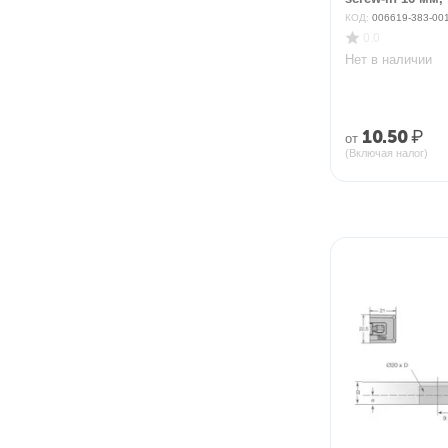
КОД:
006619-383-00
0.0
Нет в наличии
10.50
₽
от
(Включая налог)