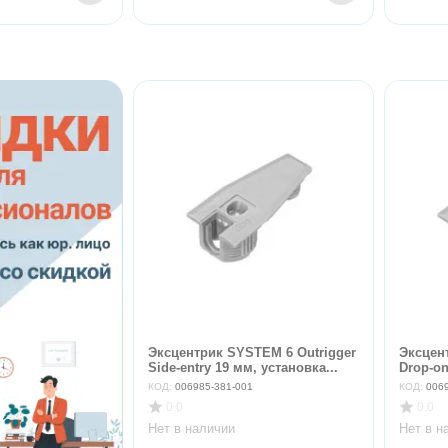
Эксцентрик SYSTEM 6 Outrigger
Эксцен
Side-entry 19 мм, установка...
Drop-on
КОД:
006985-381-001
КОД:
006
0.0
0.0
Нет в наличии
Нет в н