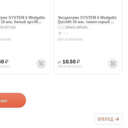
трик SYSTEM 6 Wedgefix
Эксцентрик SYSTEM 6 Wedgefix
t 16 мм, белый арт.00...
Quickfit 16 мм, темно-серый ...
621-877-001
КОД:
006621-383-001
0.0
аличии
Нет в наличии
50
₽
10.50
₽
от
 налог)
(Включая налог)
вара
ВПЕРЕД