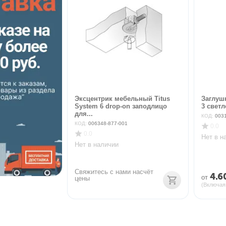
Эксцентрик мебельный Titus
Заглуш
System 6 drop-on заподлицо
3 светл
для...
КОД:
003
КОД:
006348-877-001
0.0
0.0
Нет в н
Нет в наличии
Свяжитесь с нами насчёт 
4.6
от
цены
(Включая