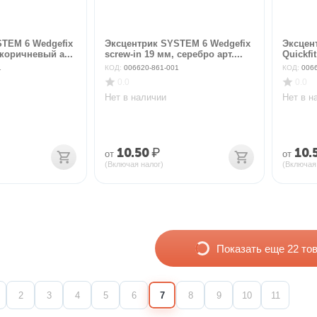
TEM 6 Wedgefix
Эксцентрик SYSTEM 6 Wedgefix
Эксцен
 коричневый а...
screw-in 19 мм, серебро арт....
Quickfi
1
КОД:
006620-861-001
КОД:
006
0.0
0.0
Нет в наличии
Нет в н
10.50
₽
10.
от
от
(Включая налог)
(Включая
Показать еще 22 то
2
3
4
5
6
7
8
9
10
11