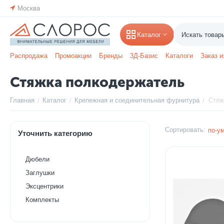
Москва
Каталог
Распродажа
Промоакции
Бренды
3Д-Базис
Каталоги
Заказ и
Стяжка полкодержатель
Главная
Каталог
Крепежная и соединительная фурнитура
Стяж
/
/
/
Сортировать:
по-у
Уточнить категорию
Дюбели
Заглушки
Эксцентрики
Комплекты