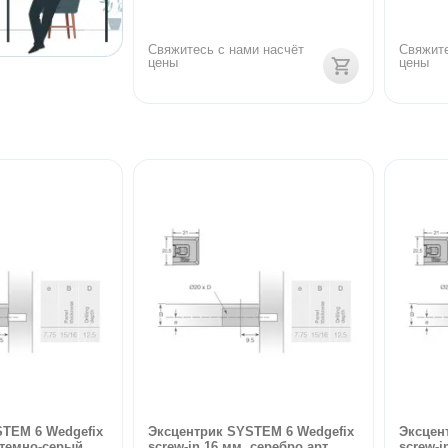
Свяжитесь с нами насчёт 
Свяжите
цены
цены
TEM 6 Wedgefix
Эксцентрик SYSTEM 6 Wedgefix
Эксцен
 темно-серый ...
screw-in 16 мм, серебро арт....
screw-i