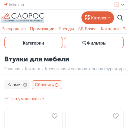
Москва
Каталог
Распродажа
Промоакции
Бренды
3Д-Базис
Каталоги
За
Категории
Фильтры
Втулки для мебели
Главная
Каталог
Крепежная и соединительная фурнитура
/
/
Кламет
Сбросить
по-умолчанию