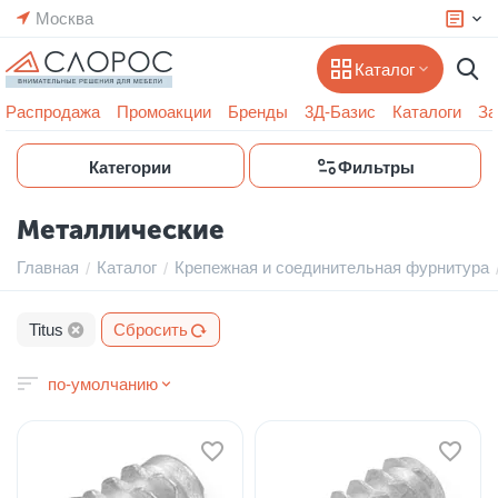
Москва
Каталог
Распродажа
Промоакции
Бренды
3Д-Базис
Каталоги
За
Категории
Фильтры
Металлические
Главная
Каталог
Крепежная и соединительная фурнитура
/
/
Titus
Сбросить
по-умолчанию