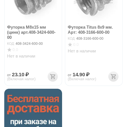
Футорка М8х15 мм
Футорка Titus 8х9 мм.
(цинк) арт.408-3424-600-
Арт: 408-3166-600-00
00
КОД:
408-3166-600-00
КОД:
408-3424-600-00
0.0
0.0
Нет в наличии
Нет в наличии
23.10
₽
14.90
₽
от
от
(Включая налог)
(Включая налог)