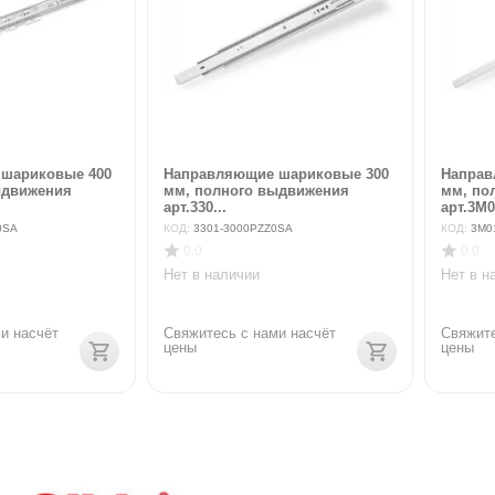
шариковые 400
Направляющие шариковые 300
Направ
ыдвижения
мм, полного выдвижения
мм, по
арт.330...
арт.3M0.
0SA
КОД:
3301-3000PZZ0SA
КОД:
3M0
0.0
0.0
Нет в наличии
Нет в н
и насчёт 
Свяжитесь с нами насчёт 
Свяжите
цены
цены