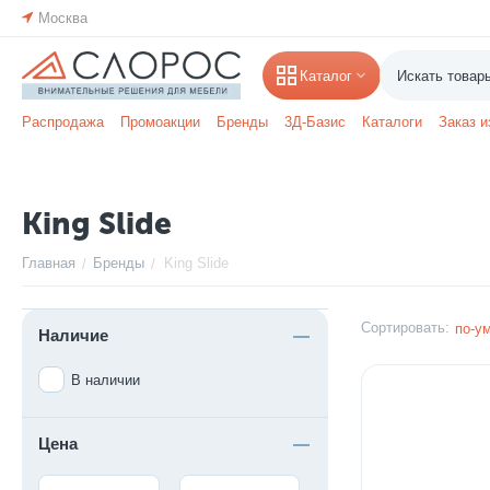
Москва
Каталог
Распродажа
Промоакции
Бренды
3Д-Базис
Каталоги
Заказ и
King Slide
Главная
Бренды
King Slide
/
/
Сортировать:
по-у
Наличие
В наличии
Цена