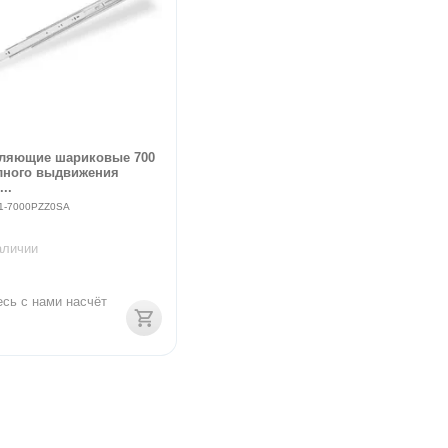
ляющие шариковые 700
лного выдвижения
..
1-7000PZZ0SA
аличии
сь с нами насчёт 