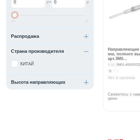
–
₽
₽
0
₽
0
₽
Распродажа
Направляющие 
Страна производителя
мм, полного в
арт.3M0...
КИТАЙ
КОД:
3M01-4000PZZ
0.0
Нет в наличии
Высота направляющих
Свяжитесь с нам
цены