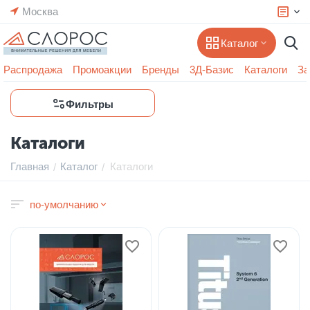
Москва
Каталог
Распродажа
Промоакции
Бренды
3Д-Базис
Каталоги
За
Фильтры
Каталоги
Главная
Каталог
Каталоги
/
/
по-умолчанию