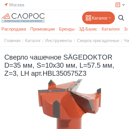
Москва
Каталог
Распродажа
Промоакции
Бренды
3Д-Базис
Каталоги
За
Главная
Каталог
Инструменты
Сверла присадочные
Ча
/
/
/
/
Сверло чашечное SÄGEDOKTOR
D=35 мм, S=10х30 мм, L=57.5 мм,
Z=3, LH арт.HBL350575Z3