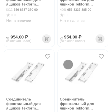
ящиков Tekform
ящиков Tekform
slimline+ DW14...
slimline+ DW14...
КОД:
656-8337-350-00
КОД:
656-8337-385-00
0.0
0.0
Нет в наличии
Нет в наличии
954.00
₽
954.00
₽
от
от
(Включая налог)
(Включая налог)
Соединитель
Соединитель
фронтальный для
фронтальный для
ящиков Tekform
ящиков Tekform