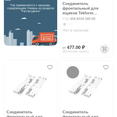
Соединитель
фронтальный для
ящиков Tekform
slimline+ DW70...
КОД:
656-8334-385-00
0.0
Нет в наличии
477.00
₽
от
(Включая налог)
Соединитель
Соединитель
фронтальный для
фронтальный для