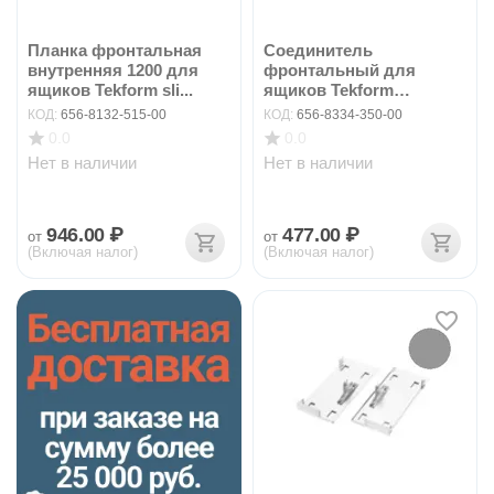
Планка фронтальная
Соединитель
внутренняя 1200 для
фронтальный для
ящиков Tekform sli...
ящиков Tekform
slimline+ DW70...
КОД:
656-8132-515-00
КОД:
656-8334-350-00
0.0
0.0
Нет в наличии
Нет в наличии
946.00
₽
477.00
₽
от
от
(Включая налог)
(Включая налог)