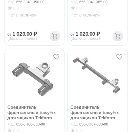
slimline+ DW18...
slimline+ DW18...
КОД:
656-8341-350-00
КОД:
656-8341-385-00
0.0
0.0
Нет в наличии
Нет в наличии
1 020.00
₽
1 020.00
₽
от
от
(Включая налог)
(Включая налог)
Соединитель
Соединитель
фронтальный EasyFix
фронтальный EasyFix
для ящиков Tekform
для ящиков Tekform
slimli...
slimli...
КОД:
656-0H66-380-00
КОД:
656-0H67-380-00
0.0
0.0