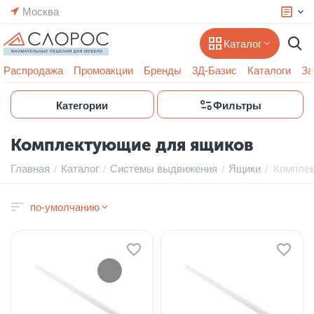
Москва
Каталог
Распродажа
Промоакции
Бренды
3Д-Базис
Каталоги
За
Категории
Фильтры
Комплектующие для ящиков
Главная
Каталог
Системы выдвижения
Ящики
Комплек
/
/
/
/
по-умолчанию