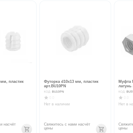
 мм, пластик
Футорка d10х13 мм, пластик
Муфта 
арт.BU10PN
латунь
КОД:
BU10PN
КОД:
BU5
0.0
0.0
Нет в наличии
Нет в н
и насчёт 
Свяжитесь с нами насчёт 
Свяжите
цены
цены