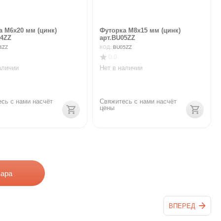
а М6х20 мм (цинк)
Футорка М8х15 мм (цинк)
04ZZ
арт.BU05ZZ
4ZZ
КОД:
BU05ZZ
0.0
аличии
Нет в наличии
сь с нами насчёт 
Свяжитесь с нами насчёт 
цены
вара
ВПЕРЕД