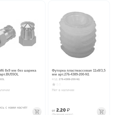
М6 8х9 мм без шарика
Футорка пластмассовая 11х8/3,5
 арт.BU55OL
мм арт.276-4389-200-N1
5OL
КОД:
276-4389-200-N1
0.0
аличии
Нет в наличии
сь с нами насчёт 
2.20
₽
от
(Включая налог)