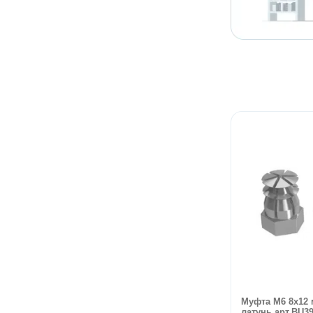
Муфта М6 8х12
латунь арт.BU3