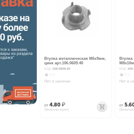
Втулка металлическая М6х9мм,
Втулка
цинк арт.106.0609.40
М8х10мм
КОД:
106.0609.40
КОД:
106.
0.0
0.0
Нет в наличии
Нет в н
4.80
₽
5.6
от
от
(Включая налог)
(Включая