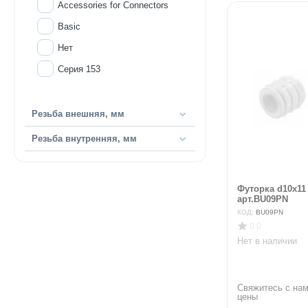
Accessories for Connectors
Basic
Нет
Серия 153
Резьба внешняя, мм
Резьба внутренняя, мм
Футорка d10х11
арт.BU09PN
КОД:
BU09PN
0.0
Нет в наличии
Свяжитесь с нам
цены