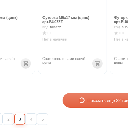
мм (цинк)
Футорка М6х17 мм (цинк)
Футорк
арт.BU03ZZ
арт.BU
КОД:
BU03ZZ
КОД:
BU0
0.0
0.0
Нет в наличии
Нет в н
и насчёт 
Свяжитесь с нами насчёт 
Свяжите
цены
цены
Показать еще 22 то
2
3
4
5