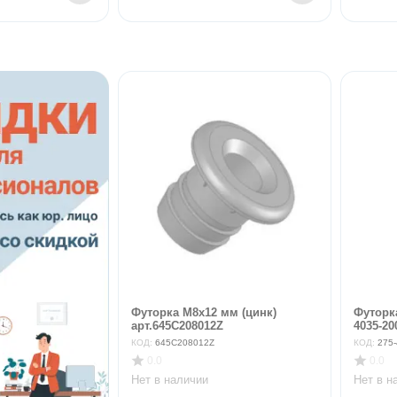
Футорка М8х12 мм (цинк)
Футорка
арт.645C208012Z
4035-20
КОД:
645C208012Z
КОД:
275-
0.0
0.0
Нет в наличии
Нет в н