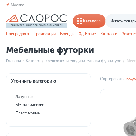
Москва
Каталог
Распродажа
Промоакции
Бренды
3Д-Базис
Каталоги
Заказ и
Мебельные футорки
Главная
Каталог
Крепежная и соединительная фурнитура
Мебе
/
/
/
Сортировать:
по-у
Уточнить категорию
Латунные
Металлические
Пластиковые