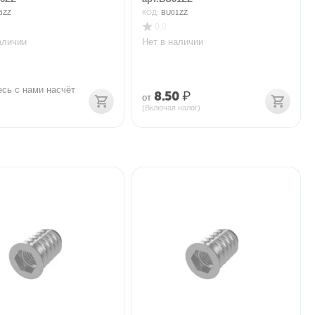
6ZZ
КОД:
BU01ZZ
0.0
аличии
Нет в наличии
сь с нами насчёт 
8.50
₽
от
(Включая налог)