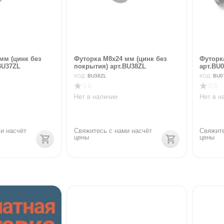
мм (цинк без
Футорка М8х24 мм (цинк без
Футорк
BU37ZL
покрытия) арт.BU38ZL
арт.BU
КОД:
BU38ZL
КОД:
BU0
0.0
0.0
Нет в наличии
Нет в н
и насчёт 
Свяжитесь с нами насчёт 
Свяжите
цены
цены