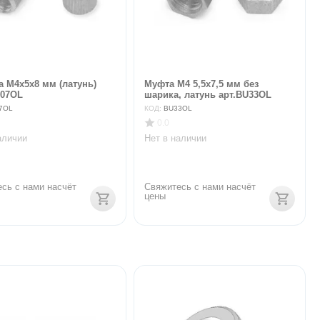
а М4х5х8 мм (латунь)
Муфта М4 5,5х7,5 мм без
007OL
шарика, латунь арт.BU33OL
7OL
КОД:
BU33OL
0.0
аличии
Нет в наличии
сь с нами насчёт 
Свяжитесь с нами насчёт 
цены