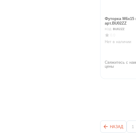
Футорка М6х15 
арт.BU02ZZ
КОД:
BU02ZZ
0.0
Нет в наличии
Свяжитесь с нам
цены
НАЗАД
1