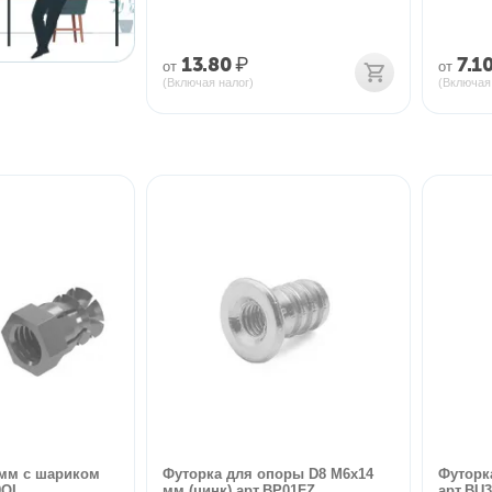
13.80
₽
7.1
от
от
(Включая налог)
(Включая
 мм с шариком
Футорка для опоры D8 М6х14
Футорк
9OL
мм (цинк) арт.BP01FZ
арт.BU