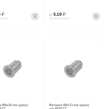
0
₽
5.10
₽
от
 налог)
(Включая налог)
а М6х10 мм (цинк)
Футорка М6х13 мм (цинк)
36ZZ
арт.BU01ZZ