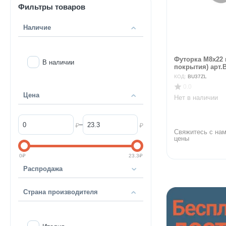
Фильтры товаров
Наличие
Футорка М8х22 
В наличии
покрытия) арт.
КОД:
BU37ZL
0.0
Цена
Нет в наличии
–
₽
₽
Свяжитесь с нам
цены
0
₽
23.3
₽
Распродажа
Страна производителя