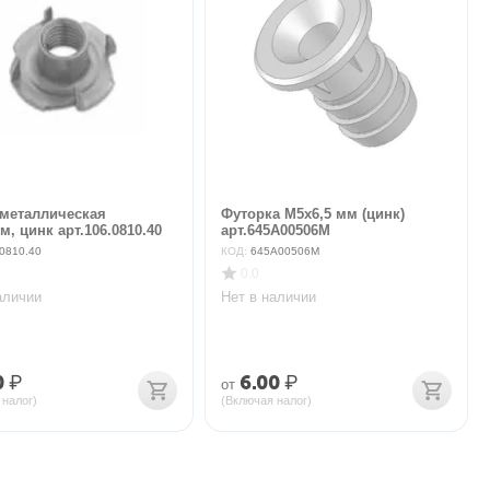
 металлическая
Футорка М5х6,5 мм (цинк)
, цинк арт.106.0810.40
арт.645A00506M
0810.40
КОД:
645A00506M
0.0
аличии
Нет в наличии
0
₽
6.00
₽
от
 налог)
(Включая налог)