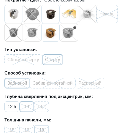
Никель
Тип установки:
Сбоку и сверху
Сверху
Способ установки:
Забивной
Забивной потайной
Распорный
Глубина сверления под эксцентрик, мм:
12,5
14
14,2
Толщина панели, мм:
15
16
18