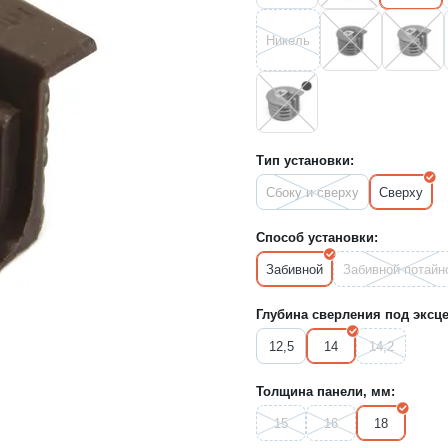
Никель
Тип установки:
Сбоку и сверху
Сверху
Способ установки:
Забивной
Забивной потайн
Глубина сверления под эксце
12,5
14
14,2
Толщина панели, мм:
15
16
18