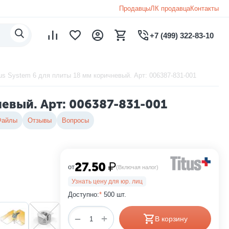
Продавцы
ЛК продавца
Контакты
+7 (499) 322-83-10
us System 6 для плиты 18 мм коричневый. Арт: 006387-831-001
невый. Арт: 006387-831-001
Файлы
Отзывы
Вопросы
27.50
₽
от
(Включая налог)
Узнать цену для юр. лиц
Доступно:
*
500 шт.
+
−
В корзину