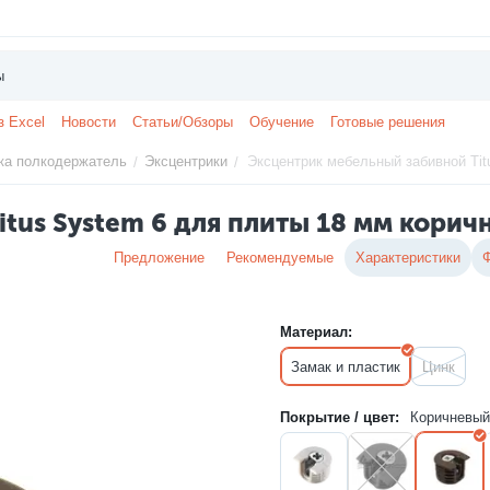
з Excel
Новости
Статьи/Обзоры
Обучение
Готовые решения
ка полкодержатель
Эксцентрики
Эксцентрик мебельный забивной Tit
/
/
tus System 6 для плиты 18 мм корич
Предложение
Рекомендуемые
Характеристики
Материал:
Замак и пластик
Цинк
Покрытие / цвет:
Коричневый