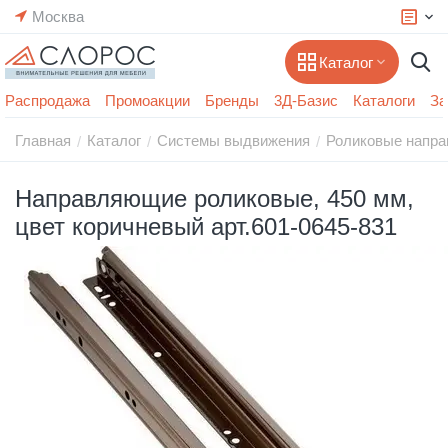
Москва
Каталог
Распродажа
Промоакции
Бренды
3Д-Базис
Каталоги
За
Главная
Каталог
Системы выдвижения
Роликовые напр
/
/
/
Направляющие роликовые, 450 мм,
цвет коричневый арт.601-0645-831