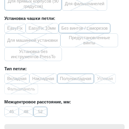
Для прямых корпусов (90
Для фальшпанелей
градусов)
Установка чашки петли:
EasyFix
EasyFix 10мм
Без винтов / саморезов
Предустановленные
Для машинной установки
винты
Установка без
инструментов PressTo
Тип петли:
Вкладная
Накладная
Полунакладная
Угловая
Фальшпанель
Межцентровое расстояние, мм:
45
48
52