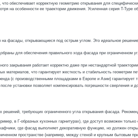
, что обеспечивает корректную геометрию открывания для специфическ
мотря на особенности ее траектории движения. Усиленная серия T-Type 
и на фасады, открывающиеся под острым углом. Это идеальное решение 
обраны для обеспечения правильного хода фасада при ограниченном угл
ного закрывания работает корректно даже при нестандартной траектори
ых материалов, что гарантирует жесткость и стабильность геометрии пе
ренда (с производственными площадками в Европе и Азии) гарантирует т
после установки позволяет компенсировать погрешности сверления и до
 решений, требующих ограниченного угла открывания фасада. Рекомен
имер, в Г-образных кухонных гарнитурах), где доступ возможен только 
кафчики, где фасад выполняет декоративную функцию, но должен откры
ниченном пространстве (например, между стеной и крупным бытовым при