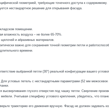
ецифической геометрией, требующие точечного доступа к содержимому.
буется нестандартное решение для открывания фасада.
 складском помещении.
ая влажность воздуха – не более 65-70%.
, щелочей и абразивных материалов.
ритически важно для сохранения точной геометрии петли и работоспосо
 длительного времени.
тветствие выбранной петли (30°) реальной конфигурации вашего угловог
. Для угловых петель с нестандартными параметрами (52 мм межосевое р
ланки.
 высверливания глухого отверстия под чашку петли. Сверление произво
 мебели. Учитывая специфику углового крепления, убедитесь, что план
верьте траекторию его движения вручную. Фасад не должен задевать ко