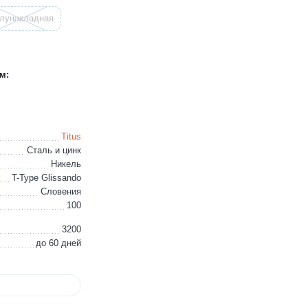
лунакладная
м:
Titus
Сталь и цинк
Никель
T-Type Glissando
Словения
100
3200
до 60 дней