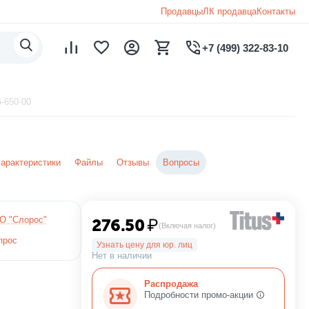
Продавцы
ЛК продавца
Контакты
+7 (499) 322-83-10
6-650-00
арактеристики
Файлы
Отзывы
Вопросы
О "Слорос"
276.50
₽
(Включая налог)
прос
Узнать цену для юр. лиц
Нет в наличии
Распродажа
Подробности промо-акции