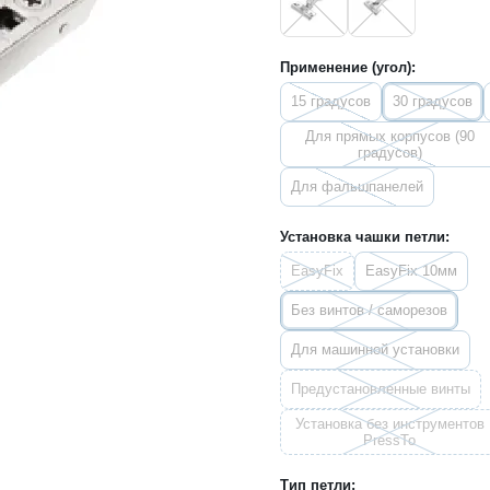
Применение (угол):
15 градусов
30 градусов
Для прямых корпусов (90
градусов)
Для фальшпанелей
Установка чашки петли:
EasyFix
EasyFix 10мм
Без винтов / саморезов
Для машинной установки
Предустановленные винты
Установка без инструментов
PressTo
Тип петли: