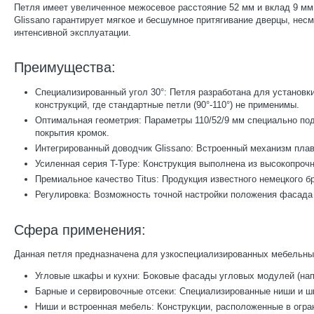
Петля имеет увеличенное межосевое расстояние 52 мм и вклад 9 мм
Glissano гарантирует мягкое и бесшумное притягивание дверцы, нес
интенсивной эксплуатации.
Преимущества:
Специализированный угол 30°: Петля разработана для установк
конструкций, где стандартные петли (90°-110°) не применимы.
Оптимальная геометрия: Параметры 110/52/9 мм специально под
покрытия кромок.
Интегрированный доводчик Glissano: Встроенный механизм плав
Усиленная серия T-Type: Конструкция выполнена из высокопрочн
Премиальное качество Titus: Продукция известного немецкого б
Регулировка: Возможность точной настройки положения фасада 
Сфера применения:
Данная петля предназначена для узкоспециализированных мебельных
Угловые шкафы и кухни: Боковые фасады угловых модулей (напр
Барные и сервировочные отсеки: Специализированные ниши и ш
Ниши и встроенная мебель: Конструкции, расположенные в огра