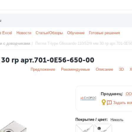
з Excel
Новости
Статьи/Обзоры
Обучение
Готовые решения
и с доводчиками
Петля T-type Glissando 110/52/9 мм 30 гр арт.701-0E5
/
 30 гр арт.701-0E56-650-00
Предложение
Рекомендуемые
Описание
3D
Х
Продавец:
ОО
Задать во
Покрытие / цвет:
Никель