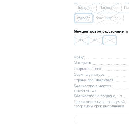
Вкладная
Накладная
По
Угловая
Фальшпанель
Межцентровое расстояние, м
45
48
52
Бренд
Материал
Покрытие / цвет
Серия фурнитуры
Страна производителя
Количество в мастер
упаковке, шт
Количество на поддоне, шт
При заказе свыше складской
программы срок выполнения