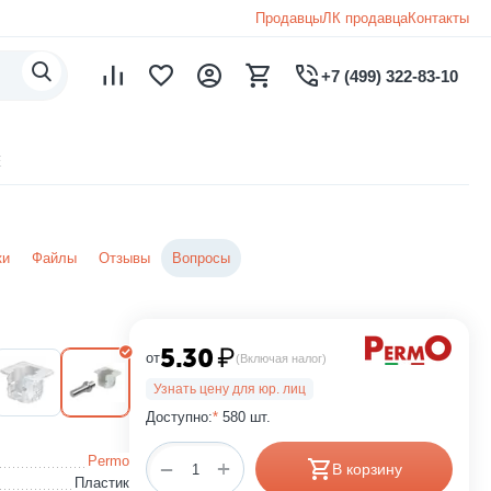
Продавцы
ЛК продавца
Контакты
+7 (499) 322-83-10
E
ки
Файлы
Отзывы
Вопросы
5.30
₽
от
(Включая налог)
Узнать цену для юр. лиц
Доступно:
*
580 шт.
Permo
+
−
В корзину
Пластик