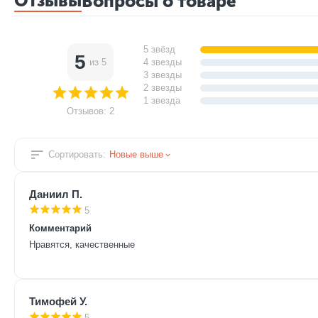
Отзывы
Вопросы о товаре
5 звёзд
5
из 5
4 звезды
3 звезды
2 звезды
1 звезда
Отзывов: 2
Сортировать:
Новые выше
Даниил П.
5
Комментарий
Нравятся, качественные
Тимофей У.
5