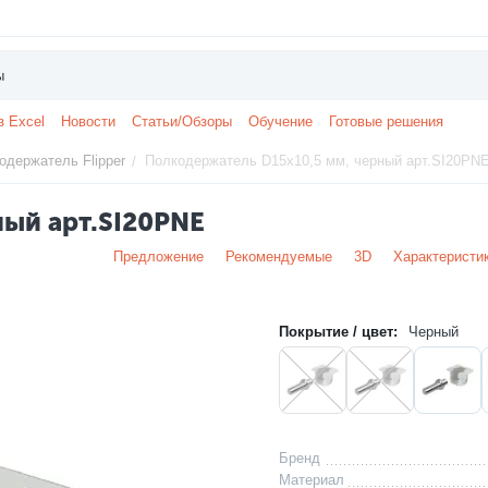
з Excel
Новости
Статьи/Обзоры
Обучение
Готовые решения
одержатель Flipper
Полкодержатель D15х10,5 мм, черный арт.SI20PN
/
ный арт.SI20PNE
Предложение
Рекомендуемые
3D
Характеристи
Покрытие / цвет:
Черный
Бренд
Материал