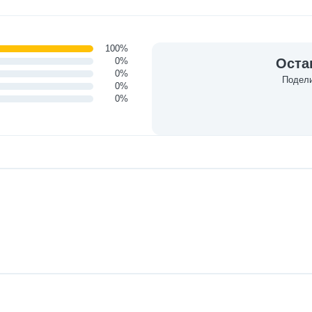
100%
0%
Оста
0%
Подели
0%
0%