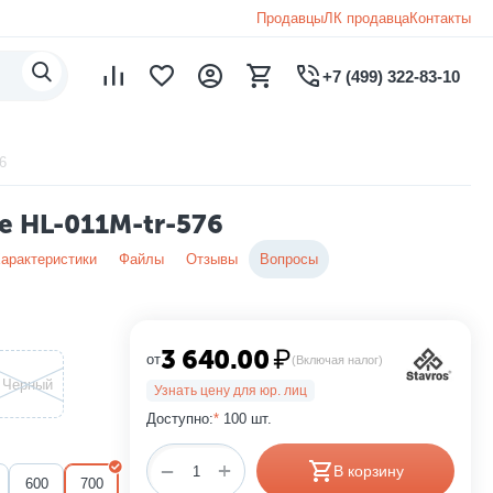
Продавцы
ЛК продавца
Контакты
+7 (499) 322-83-10
6
e HL-011M-tr-576
арактеристики
Файлы
Отзывы
Вопросы
3 640.00
₽
от
(Включая налог)
Черный
Узнать цену для юр. лиц
Доступно:
*
100 шт.
+
−
В корзину
600
700