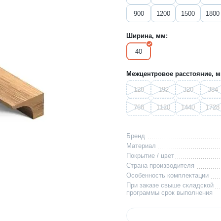
900
1200
1500
1800
Ширина, мм:
40
Межцентровое расстояние, м
128
192
320
384
768
1120
1440
1728
Бренд
Материал
Покрытие / цвет
Страна производителя
Особенность комплектации
При заказе свыше складской
программы срок выполнения