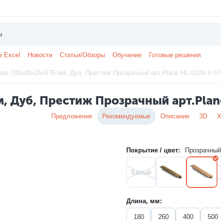
з Excel
Новости
Статьи/Обзоры
Обучение
Готовые решения
ая 700x40x25x576 мм, Дуб, Престиж Прозрачный арт.Plane HL-011M-tr-57
, Дуб, Престиж Прозрачный арт.Plan
Предложение
Рекомендуемые
Описание
3D
Х
Покрытие / цвет:
Прозрачный
Белый
Длина, мм:
180
260
400
500