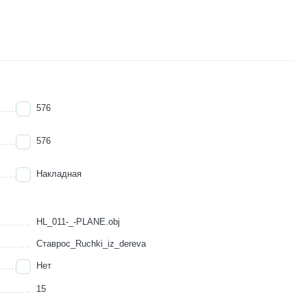
576
576
Накладная
HL_011-_-PLANE.obj
Ставрос_Ruchki_iz_dereva
Нет
15