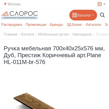
Москва
Каталог
Распродажа
Промоакции
Бренды
3Д-Базис
Каталоги
За
Главная
Каталог
Мебельные ручки
Накладные
Ручка 
/
/
/
/
Ручка мебельная 700x40x25x576 мм,
Дуб, Престиж Коричневый арт.Plane
HL-011M-br-576