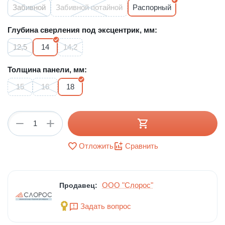
Забивной
Забивной потайной
Распорный
Глубина сверления под эксцентрик, мм:
12,5
14
14,2
Толщина панели, мм:
15
16
18
+
−
Отложить
Сравнить
ООО "Слорос"
Продавец:
Задать вопрос