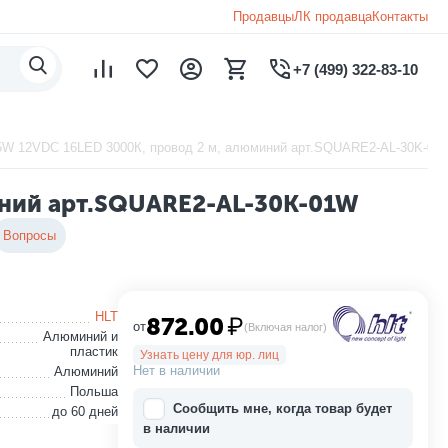
Продавцы
ЛК продавца
Контакты
+7 (499) 322-83-10
5W 12VDC 16LED 3000К, провод 2 м, алюминий арт.SQUARE2-AL-30K-01
иний арт.SQUARE2-AL-30K-01W
Вопросы
HLT
872.00
₽
от
(Включая налог)
Алюминий и
пластик
Узнать цену для юр. лиц
Нет в наличии
Алюминий
Польша
Сообщить мне, когда товар будет
до 60 дней
в наличии