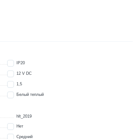
IP20
12 V DC
1,5
Белый теплый
hlt_2019
Нет
Средний