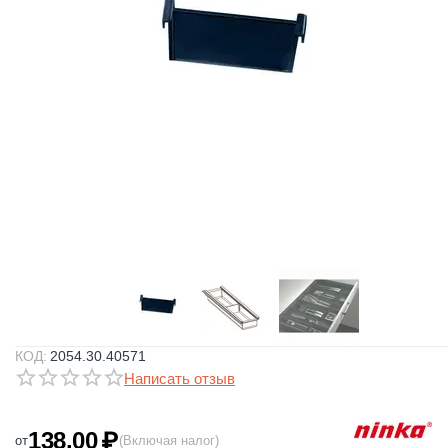
КОД:
2054.30.40571
Написать отзыв
138.00
₽
от
(Включая налог)