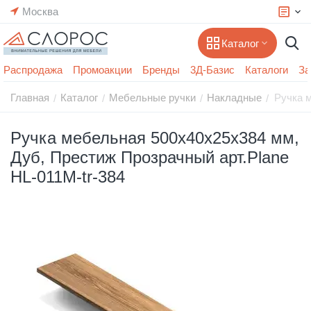
Москва
Каталог
Распродажа
Промоакции
Бренды
3Д-Базис
Каталоги
За
Главная
Каталог
Мебельные ручки
Накладные
Ручка м
/
/
/
/
Ручка мебельная 500x40x25x384 мм,
Дуб, Престиж Прозрачный арт.Plane
HL-011M-tr-384