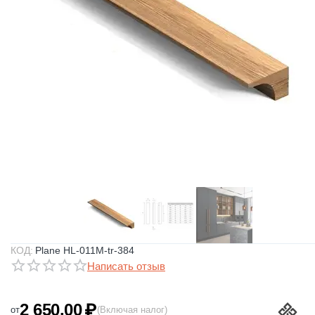
КОД:
Plane HL-011M-tr-384
Написать отзыв
2 650.00
₽
от
(Включая налог)