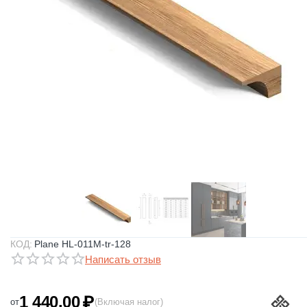
КОД:
Plane HL-011M-tr-128
Написать отзыв
1 440.00
₽
от
(Включая налог)