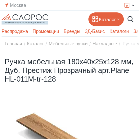
Москва
Каталог
Распродажа
Промоакции
Бренды
3Д-Базис
Каталоги
За
Главная
Каталог
Мебельные ручки
Накладные
Ручка м
/
/
/
/
Ручка мебельная 180x40x25x128 мм,
Дуб, Престиж Прозрачный арт.Plane
HL-011M-tr-128