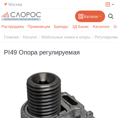
Москва
Каталог
Распродажа
Промоакции
Бренды
3Д-Базис
Каталоги
За
Главная
Каталог
Мебельные ножки и опоры
Регулируем
/
/
/
PI49 Опора регулируемая