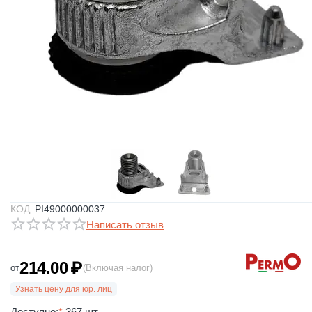
КОД:
PI49000000037
Написать отзыв
214.00
₽
от
(Включая налог)
Узнать цену для юр. лиц
Доступно:
*
367 шт.