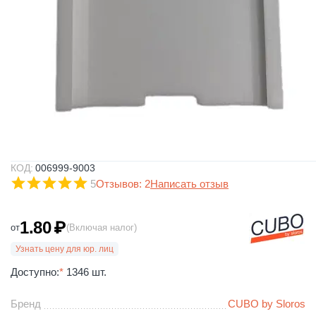
КОД:
006999-9003
5
Отзывов: 2
Написать отзыв
1.80
₽
от
(Включая налог)
Узнать цену для юр. лиц
Доступно:
*
1346 шт.
Бренд
CUBO by Sloros