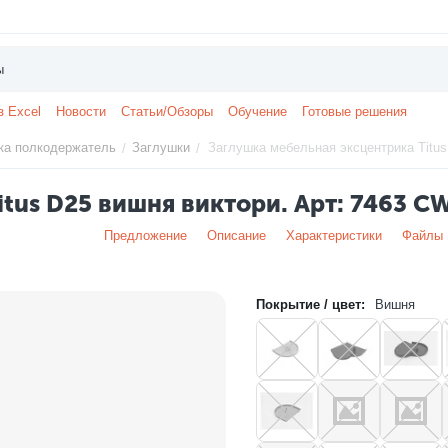
з Excel
Новости
Статьи/Обзоры
Обучение
Готовые решения
ка полкодержатель
Заглушки
Заглушка мебельная эксцентрика Titus
/
/
itus D25 вишня виктори. Арт: 7463 C
Предложение
Описание
Характеристики
Файлы
Покрытие / цвет:
Вишня