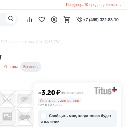
Продавцы
ЛК продавца
Контакты
+7 (499) 322-83-10
 D25 вишня виктори. Арт: 7463 CW
W
Отзывы
Вопросы
3.20
₽
от
(Включая налог)
Узнать цену для юр. лиц
Нет в наличии
Сообщить мне, когда товар будет
в наличии