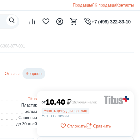
Продавцы
ЛК продавца
Контакты
+7 (499) 322-83-10
06308-877-001
Отзывы
Вопросы
Titus
10.40
₽
от
(Включая налог)
Пластик
Узнать цену для юр. лиц
Белый
Нет в наличии
Словения
до 30 дней
Отложить
Сравнить