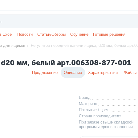
з Excel
Новости
Статьи/Обзоры
Обучение
Готовые решения
е для ящиков
Регулятор передней панели ящика, d20 мм, белый арт.0
/
 d20 мм, белый арт.006308-877-001
Предложение
Описание
Характеристики
Файлы
Бренд
Материал
Покрытие / цвет
Страна производителя
При заказе свыше складской
программы срок выполнения