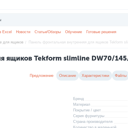
з Excel
Новости
Статьи/Обзоры
Обучение
Готовые решения
е для ящиков
Панель фронтальная внутренняя для ящиков Tekform slim
/
я ящиков Tekform slimline DW70/145/
Предложение
Описание
Характеристики
Файлы
Бренд
Материал
Покрытие / цвет
Серия фурнитуры
Страна производителя
Количество в маленькой