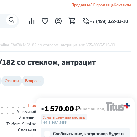
Продавцы
ЛК продавца
Контакты
+7 (499) 322-83-10
line DW70/145/182 со стеклом, антрацит арт.655-8085-515-00
182 со стеклом, антрацит
Отзывы
Вопросы
Titus
1 570.00
₽
от
(Включая налог)
Алюминий
Узнать цену для юр. лиц
Антрацит
Нет в наличии
Tekform Slimline
Словения
Сообщить мне, когда товар будет в
1