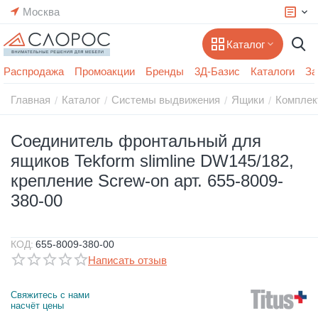
Москва
Каталог
Распродажа
Промоакции
Бренды
3Д-Базис
Каталоги
За
Главная
Каталог
Системы выдвижения
Ящики
Комплек
/
/
/
/
Соединитель фронтальный для
ящиков Tekform slimline DW145/182,
крепление Screw-on арт. 655-8009-
380-00
КОД:
655-8009-380-00
Написать отзыв
Свяжитесь с нами 
насчёт цены