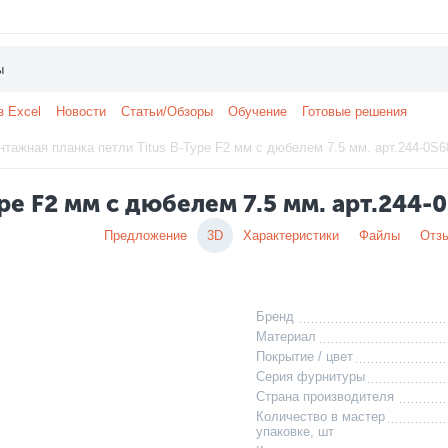
з Excel
Новости
Статьи/Обзоры
Обучение
Готовые решения
тажная планка петли Titus B-Type F2 мм с дюбелем 7.5 мм. арт.244-0S6
pe F2 мм с дюбелем 7.5 мм. арт.244-
Предложение
3D
Характеристики
Файлы
Отз
Бренд
Материал
Покрытие / цвет
Серия фурнитуры
Страна производителя
Количество в мастер
упаковке, шт