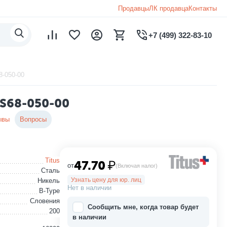
Продавцы
ЛК продавца
Контакты
+7 (499) 322-83-10
8-050-00
0S68-050-00
ывы
Вопросы
Titus
47.70
₽
от
(Включая налог)
Сталь
Узнать цену для юр. лиц
Никель
Нет в наличии
B-Type
Словения
Сообщить мне, когда товар будет
200
в наличии