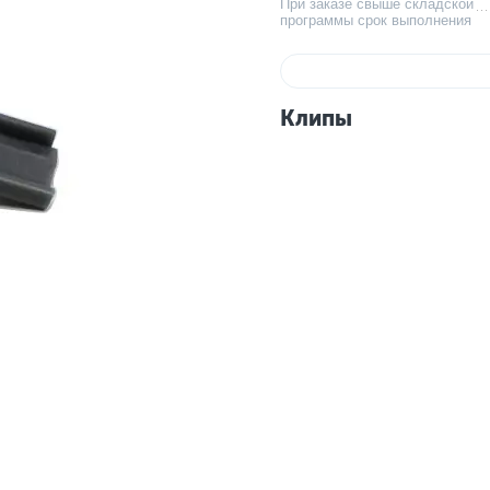
При заказе свыше складской
программы срок выполнения
Клипы