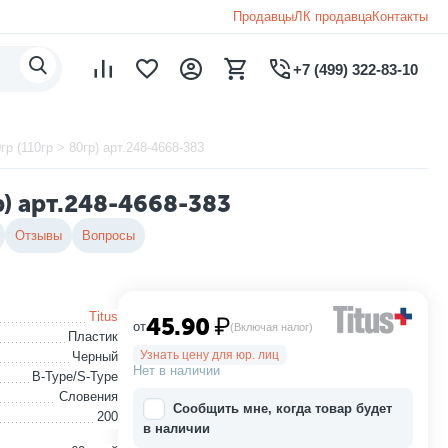
Продавцы
ЛК продавца
Контакты
+7 (499) 322-83-10
р (110гр > 80гр) арт.248-4668-383
р) арт.248-4668-383
Отзывы
Вопросы
Titus
45.90
₽
от
(Включая налог)
Пластик
Узнать цену для юр. лиц
Черный
Нет в наличии
B-Type/S-Type
Словения
Сообщить мне, когда товар будет
200
в наличии