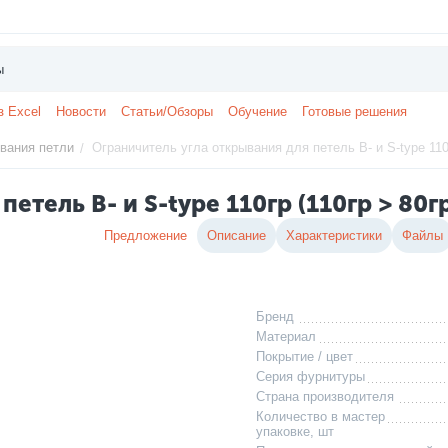
з Excel
Новости
Статьи/Обзоры
Обучение
Готовые решения
вания петли
Ограничитель угла открывания для петель B- и S-type 110г
/
етель B- и S-type 110гр (110гр > 80г
Предложение
Описание
Характеристики
Файлы
Бренд
Материал
Покрытие / цвет
Серия фурнитуры
Страна производителя
Количество в мастер
упаковке, шт