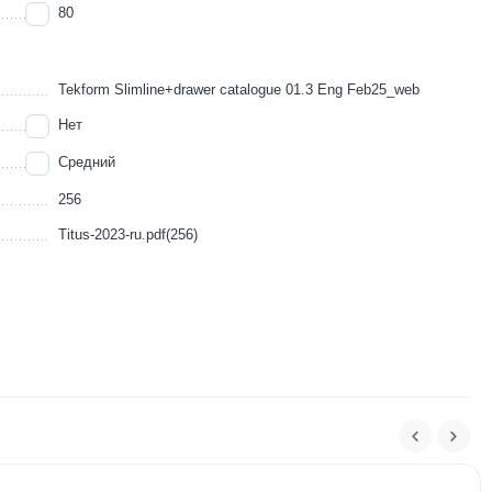
80
Tekform Slimline+drawer catalogue 01.3 Eng Feb25_web
Нет
Средний
256
Titus-2023-ru.pdf(256)