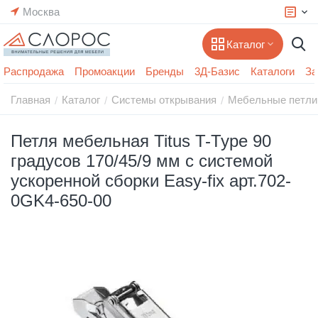
Москва
Каталог
Распродажа
Промоакции
Бренды
3Д-Базис
Каталоги
За
Главная
Каталог
Системы открывания
Мебельные петли
/
/
/
Петля мебельная Titus T-Type 90
градусов 170/45/9 мм с cистемой
ускоренной сборки Easy-fix арт.702-
0GK4-650-00