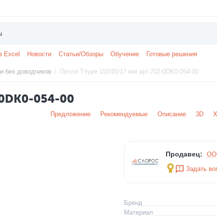
з Excel
Новости
Статьи/Обзоры
Обучение
Готовые решения
и без доводчиков
Петля T-type 110/45/17 мм арт.702-0DK0-054-00
/
-0DK0-054-00
Предложение
Рекомендуемые
Описание
3D
Х
Продавец:
ОО
Задать во
Бренд
Материал