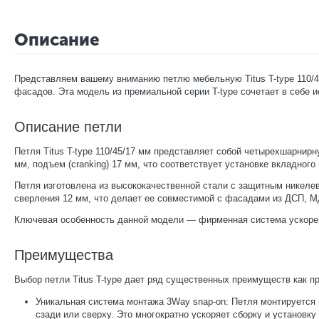
Описание
Представляем вашему вниманию петлю мебельную Titus T-type 110/45
фасадов. Эта модель из премиальной серии T-type сочетает в себ
Описание петли
Петля Titus T-type 110/45/17 мм представляет собой четырехшарнир
мм, подъем (cranking) 17 мм, что соответствует установке вкладног
Петля изготовлена из высококачественной стали с защитным никеле
сверления 12 мм, что делает ее совместимой с фасадами из ДСП, 
Ключевая особенность данной модели — фирменная система ускоренн
Преимущества
Выбор петли Titus T-type дает ряд существенных преимуществ как 
Уникальная система монтажа 3Way snap-on: Петля монтируется 
сзади или сверху. Это многократно ускоряет сборку и установк