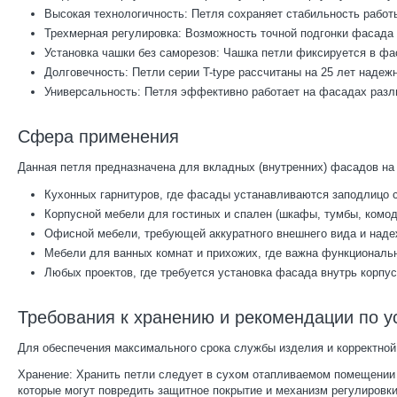
Высокая технологичность: Петля сохраняет стабильность работ
Трехмерная регулировка: Возможность точной подгонки фасада 
Установка чашки без саморезов: Чашка петли фиксируется в фа
Долговечность: Петли серии T-type рассчитаны на 25 лет надеж
Универсальность: Петля эффективно работает на фасадах различ
Сфера применения
Данная петля предназначена для вкладных (внутренних) фасадов на
Кухонных гарнитуров, где фасады устанавливаются заподлицо 
Корпусной мебели для гостиных и спален (шкафы, тумбы, комо
Офисной мебели, требующей аккуратного внешнего вида и наде
Мебели для ванных комнат и прихожих, где важна функциональн
Любых проектов, где требуется установка фасада внутрь корпу
Требования к хранению и рекомендации по у
Для обеспечения максимального срока службы изделия и корректно
Хранение: Хранить петли следует в сухом отапливаемом помещении в
которые могут повредить защитное покрытие и механизм регулировки