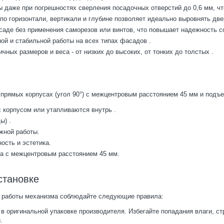
ы даже при погрешностях сверления посадочных отверстий до 0,6 мм, ч
по горизонтали, вертикали и глубине позволяет идеально выровнять дв
саде без применения саморезов или винтов, что повышает надежность с
ной и стабильной работы на всех типах фасадов
.
ных размеров и веса - от низких до высоких, от тонких до толстых
.
 прямых корпусах (угол 90°) с межцентровым расстоянием 45 мм и подъ
с корпусом или утапливаются внутрь
.
ды)
.
жной работы.
ость и эстетика.
са с межцентровым расстоянием 45 мм.
становке
й работы механизма соблюдайте следующие правила:
 оригинальной упаковке производителя. Избегайте попадания влаги, ст
.