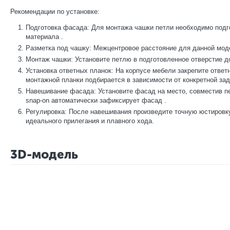
Рекомендации по установке:
Подготовка фасада: Для монтажа чашки петли необходимо подго
материала
.
Разметка под чашку: Межцентровое расстояние для данной моде
Монтаж чашки: Установите петлю в подготовленное отверстие д
Установка ответных планок: На корпусе мебели закрепите ответ
монтажной планки подбирается в зависимости от конкретной зад
Навешивание фасада: Установите фасад на место, совместив пе
snap-on автоматически зафиксирует фасад
.
Регулировка: После навешивания произведите точную юстировк
идеального прилегания и плавного хода.
3D-модель