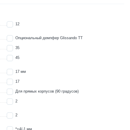
12
Опциональный демпфер Glissando TT
35
45
17 мм
17
Для прямых корпусов (90 градусов)
2
2
*+4/-1 мм