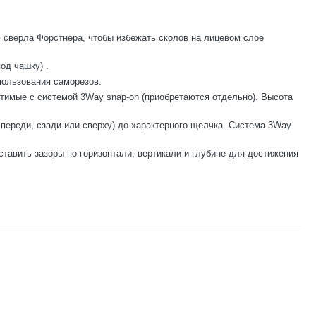
 сверла Форстнера, чтобы избежать сколов на лицевом слое
под чашку)
.
пользования саморезов.
стимые с системой 3Way snap-on (приобретаются отдельно). Высота
переди, сзади или сверху) до характерного щелчка. Система 3Way
авить зазоры по горизонтали, вертикали и глубине для достижения