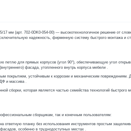
/17 мм (арт. 702-0DK0-054-00) — высокотехнологичное решение от слов
е исключительную надежность, фирменную систему быстрого монтажа и 
ную петлю для прямых корпусов (угол 90°), обеспечивающую угол откры
о (внутреннего) фасада, утопленного внутрь корпуса мебели
.
вым покрытием, устойчивым к коррозии и механическим повреждениям. Д
МДФ и массива
.
ой сборки, которая является частью семейства технологий быстрого м
профессиональным сборщикам, так и конечным пользователям:
на ответную планку без использования инструментов простым защелкива
у фасадов, особенно в труднодоступных местах
.