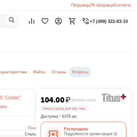
Продавцы
ЛК продавца
Контакты
+7 (499) 322-83-10
арактеристики
Файлы
Отзывы
Вопросы
О "Слорос"
104.00
₽
(Включая налог)
прос
Узнать цену для юр. лиц
Доступно:
*
6376 шт.
Titus
Распродажа
Подробности промо-акции
Сталь