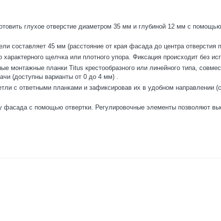
товить глухое отверстие диаметром 35 мм и глубиной 12 мм с помощью
ли составляет 45 мм (расстояние от края фасада до центра отверстия 
о характерного щелчка или плотного упора. Фиксация происходит без ис
ные монтажные планки Titus крестообразного или линейного типа, совме
ачи (доступны варианты от 0 до 4 мм)
.
тли с ответными планками и зафиксировав их в удобном направлении (с
у фасада с помощью отвертки. Регулировочные элементы позволяют выст