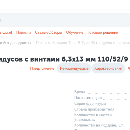
з Excel
Новости
Статьи/Обзоры
Обучение
Готовые решения
и без доводчиков
Петля мебельная Titus B-Type 90 градусов с винтами
/
радусов с винтами 6,3x13 мм 110/52/
Предложение
Рекомендуемые
Характеристики
Бренд
Покрытие / цвет
Серия фурнитуры
Страна производителя
Количество в мастер
упаковке, шт
Количество на поддоне, шт