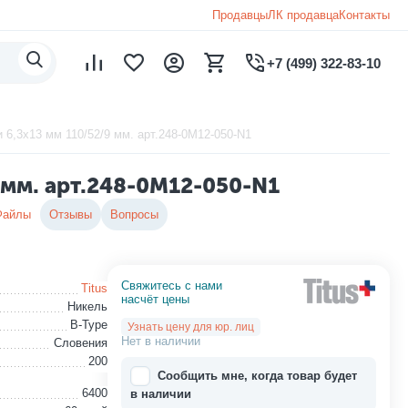
Продавцы
ЛК продавца
Контакты
+7 (499) 322-83-10
 6,3x13 мм 110/52/9 мм. арт.248-0M12-050-N1
9 мм. арт.248-0M12-050-N1
Файлы
Отзывы
Вопросы
Свяжитесь с нами 
Titus
насчёт цены
Никель
B-Type
Узнать цену для юр. лиц
Нет в наличии
Словения
200
Сообщить мне, когда товар будет
6400
в наличии