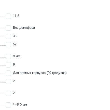
11,5
Без демпфера
35
52
9 мм
9
Для прямых корпусов (90 градусов)
2
2
*+4/-0 мм