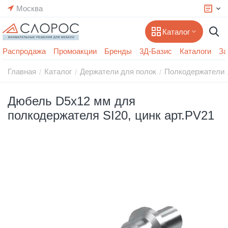
Москва
Каталог
Распродажа
Промоакции
Бренды
3Д-Базис
Каталоги
За
Главная
Каталог
Держатели для полок
Полкодержатели
/
/
/
Дюбель D5х12 мм для
полкодержателя SI20, цинк арт.PV21