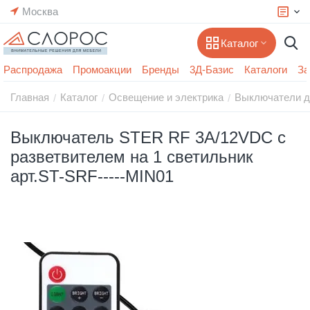
Москва
Каталог
Распродажа
Промоакции
Бренды
3Д-Базис
Каталоги
За
Главная
Каталог
Освещение и электрика
Выключатели д
/
/
/
Выключатель STER RF 3A/12VDC с
разветвителем на 1 светильник
арт.ST-SRF-----MIN01