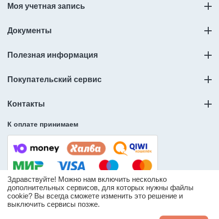
Моя учетная запись
Документы
Полезная информация
Покупательский сервис
Контакты
К оплате принимаем
Здравствуйте! Можно нам включить несколько
дополнительных сервисов, для которых нужны файлы
cookie? Вы всегда сможете изменить это решение и
© ООО «Слорос» – продажа мебельной фурнитуры.
выключить сервисы позже.
* Информация о количестве товара носит справочный
характер и может отличаться от реального доступного