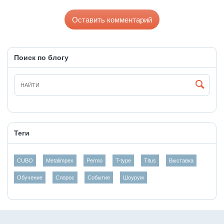
Оставить комментарий
Поиск по блогу
Теги
CUBO
Metalimpex
Permo
T-type
Titus
Выставка
Обучение
Слорос
Событие
Шоурум