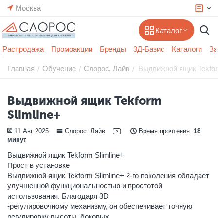
Москва
Каталог
Распродажа
Промоакции
Бренды
3Д-Базис
Каталоги
За
Главная
Обучение
Слорос. Лайв
Выдвижной ящик Tekfor
/
/
/
Выдвижной ящик Tekform
Slimline+
11 Авг 2025
Слорос. Лайв
Время прочтения:
18
минут
Выдвижной ящик Tekform Slimline+
Прост в установке
Выдвижной ящик Tekform Slimline+ 2-го поколения обладает
улучшенной функциональностью и простотой
использования. Благодаря 3D
-регулировочному механизму, он обеспечивает точную
регулировку высоты, боковых