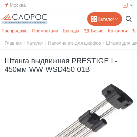
Москва
Каталог
Распродажа
Промоакции
Бренды
3Д-Базис
Каталоги
За
Главная
Каталог
Наполнение для шкафов
Штанги для ш
/
/
/
Штанга выдвижная PRESTIGE L-
450мм WW-WSD450-01B