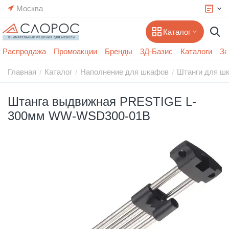
Москва
Каталог
Распродажа
Промоакции
Бренды
3Д-Базис
Каталоги
За
Главная
Каталог
Наполнение для шкафов
Штанги для ш
/
/
/
Штанга выдвижная PRESTIGE L-
300мм WW-WSD300-01B