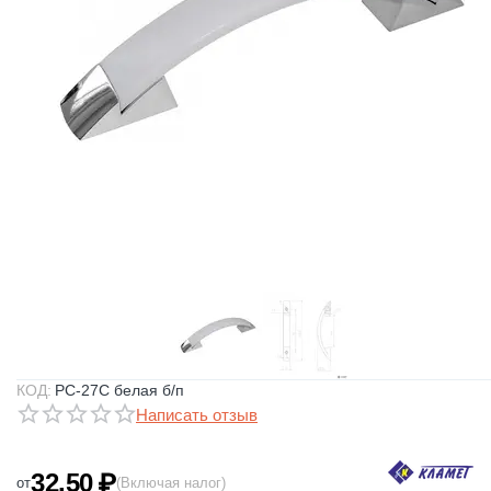
КОД:
РС-27С белая б/п
Написать отзыв
32.50
₽
от
(Включая налог)