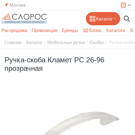
Москва
Каталог
Распродажа
Промоакции
Бренды
3Д-Базис
Каталоги
За
Главная
Каталог
Мебельные ручки
Скобы
Ручка-скоба
/
/
/
/
Ручка-скоба Кламет РС 26-96
прозрачная