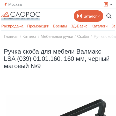
Москва
Каталог
Распродажа
Промоакции
Бренды
3Д-Базис
Каталоги
За
Главная
Каталог
Мебельные ручки
Скобы
Ручка скоба
/
/
/
/
Ручка скоба для мебели Валмакс
LSA (039) 01.01.160, 160 мм, черный
матовый №9