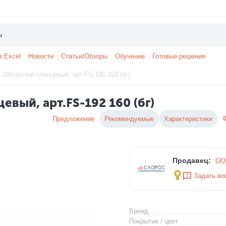
з Excel
Новости
Статьи/Обзоры
Обучение
Готовые решения
 160 белый глянцевый, арт.FS-192 160 (бг)
евый, арт.FS-192 160 (бг)
Предложение
Рекомендуемые
Характеристики
Продавец:
ОО
Задать во
Бренд
Покрытие / цвет