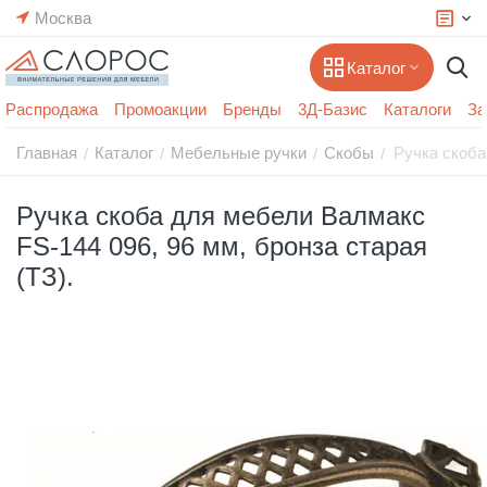
Москва
Каталог
Распродажа
Промоакции
Бренды
3Д-Базис
Каталоги
За
Главная
Каталог
Мебельные ручки
Скобы
Ручка скоба
/
/
/
/
Ручка скоба для мебели Валмакс
FS-144 096, 96 мм, бронза старая
(ТЗ).