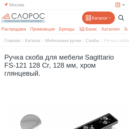
Москва
Каталог
Распродажа
Промоакции
Бренды
3Д-Базис
Каталоги
За
Главная
Каталог
Мебельные ручки
Скобы
Ручка скоба 
/
/
/
/
Ручка скоба для мебели Sagittario
FS-121 128 Cr, 128 мм, хром
глянцевый.