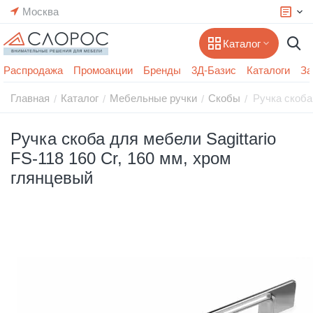
Москва
Каталог
Распродажа
Промоакции
Бренды
3Д-Базис
Каталоги
За
Главная
Каталог
Мебельные ручки
Скобы
Ручка скоба
/
/
/
/
Ручка скоба для мебели Sagittario
FS-118 160 Cr, 160 мм, хром
глянцевый